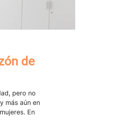
azón de
dad, pero no
, y más aún en
mujeres. En