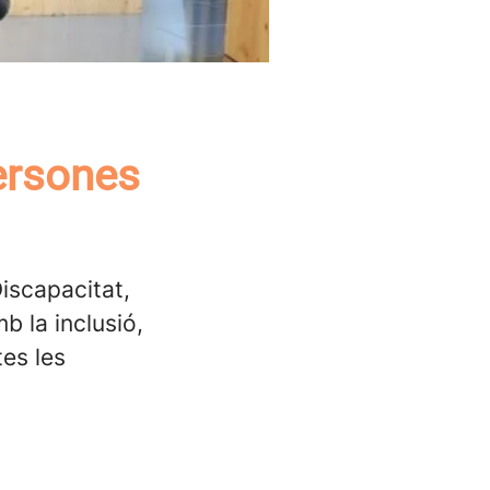
persones
iscapacitat,
b la inclusió,
tes les