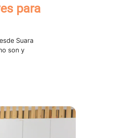
ves para
desde Suara
mo son y