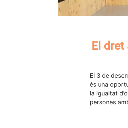
El dret
El 3 de desem
és una oportu
la igualtat d’
persones amb 