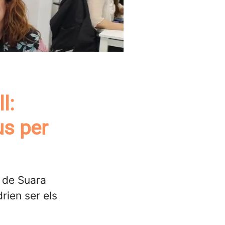
l:
us per
s de Suara
ien ser els