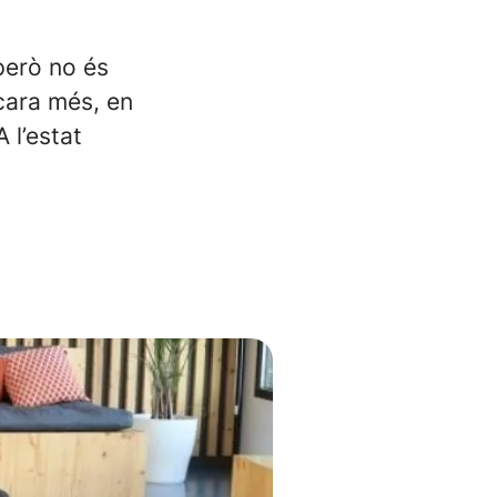
 però no és
ncara més, en
 l’estat