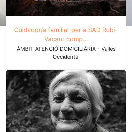
Cuidador/a familiar per a SAD Rubí-
Vacant comp...
ÀMBIT ATENCIÓ DOMICILIÀRIA
·
Vallès
Occidental