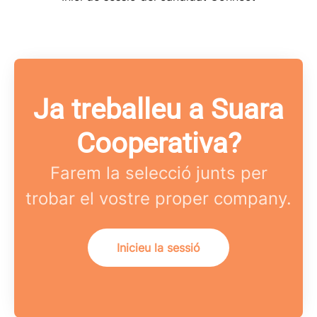
Ja treballeu a Suara
Cooperativa?
Farem la selecció junts per
trobar el vostre proper company.
Inicieu la sessió