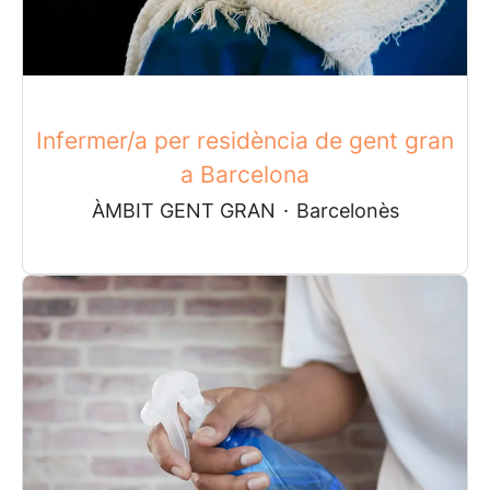
Infermer/a per residència de gent gran
a Barcelona
ÀMBIT GENT GRAN
·
Barcelonès