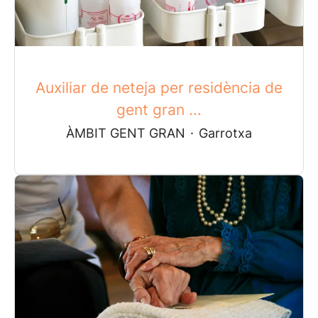
Auxiliar de neteja per residència de
gent gran ...
ÀMBIT GENT GRAN
·
Garrotxa