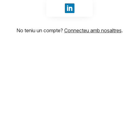
Iniciar sessió amb LinkedIn
No teniu un compte?
Connecteu amb nosaltres
.