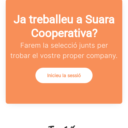
Ja treballeu a Suara
Cooperativa?
Farem la selecció junts per
trobar el vostre proper company.
Inicieu la sessió