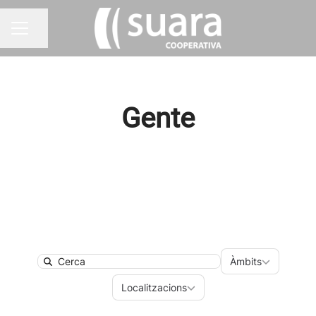
Compartir pàgina
MENÚ BORSA DE TREBALL
Gente
Àmbits
Àmbits
Search
Localitzacions
Localitzacions