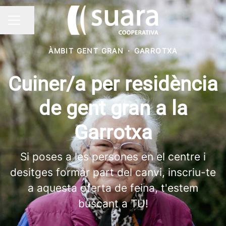
Compartir pàgina
MENÚ BORSA DE TREBALL
ÀMBIT GENT GRAN
·
GARROTXA
Cuiner/a per residència
de gent gran a la
Garrotxa
Si poses a les persones en el centre i
desitges formar part del canvi, inscriu-te
a aquesta oferta de feina, t'estem
buscant a TU!