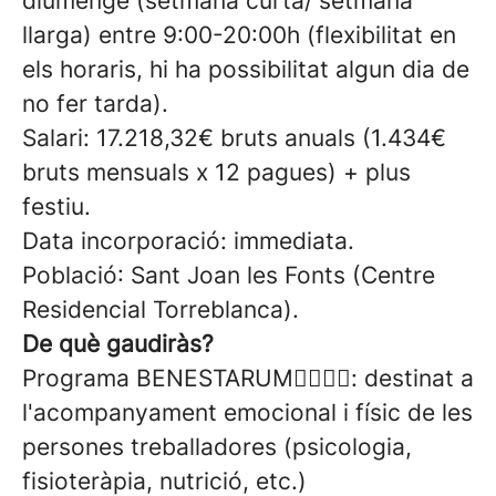
diumenge (setmana curta/ setmana
llarga) entre 9:00-20:00h (flexibilitat en
els horaris, hi ha possibilitat algun dia de
no fer tarda).
Salari: 17.218,32€ bruts anuals (1.434€
bruts mensuals x 12 pagues) + plus
festiu.
Data incorporació: immediata.
Població: Sant Joan les Fonts (Centre
Residencial Torreblanca).
De què gaudiràs?
Programa BENESTARUM💆‍♀️🧘‍♂️: destinat a
l'acompanyament emocional i físic de les
persones treballadores (psicologia,
fisioteràpia, nutrició, etc.)