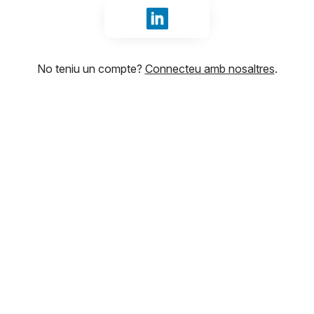
Iniciar sessió amb LinkedIn
No teniu un compte?
Connecteu amb nosaltres
.